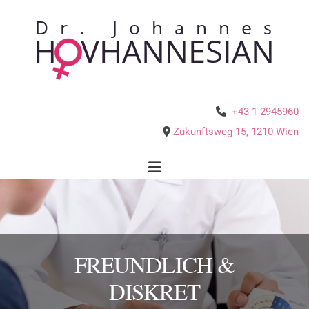
+43 1 2945960

Zukunftsweg 15
,
1210
Wien

FREUNDLICH &
DISKRET