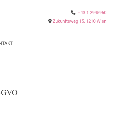
+43 1 2945960

Zukunftsweg 15
,
1210
Wien

NTAKT
DSGVO