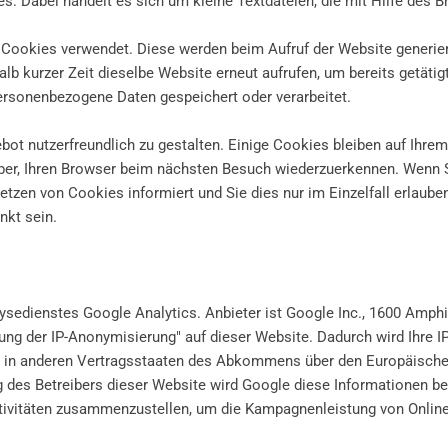
. Dabei handelt es sich um kleine Textdateien, die mit Hilfe des 
Cookies verwendet. Diese werden beim Aufruf der Website generier
lb kurzer Zeit dieselbe Website erneut aufrufen, um bereits getätig
personenbezogene Daten gespeichert oder verarbeitet.
t nutzerfreundlich zu gestalten. Einige Cookies bleiben auf Ihrem 
ber, Ihren Browser beim nächsten Besuch wiederzuerkennen. Wenn S
etzen von Cookies informiert und Sie dies nur im Einzelfall erlaube
nkt sein.
sedienstes Google Analytics. Anbieter ist Google Inc., 1600 Amph
rung der IP-Anonymisierung" auf dieser Website. Dadurch wird Ihre 
r in anderen Vertragsstaaten des Abkommens über den Europäische
g des Betreibers dieser Website wird Google diese Informationen b
tivitäten zusammenzustellen, um die Kampagnenleistung von Online