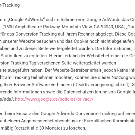
-Tracking
ramm „Google AdWords“ und im Rahmen von Google AdWords das Co
nc. (1600 Amphitheatre Parkway, Mountain View, CA 94043, USA; „Goo
 für das Conversion-Tracking auf Ihrem Rechner abgelegt. Diese Co
en unserer Website besuchen und das Cookie noch nicht abgelaufen 
haben und zu dieser Seite weitergeleitet wurden. Die Informationen,
tatistiken zu erstellen. Hierbei erfährt der Websitebetreiber die G
rsion-Tracking-Tag versehenen Seite weitergeleitet wurden
te ausgeführt haben. Der Website-Betreiber erhält jedoch keine In
icht am Tracking teilnehmen möchten, können Sie dieser Nutzung wid
 Ihrer Browser Software verhindern (Deaktivierungsmöglichkeit). S
rende Informationen sowie die Datenschutzerklärung von Google fi
s/ads/,
http://www.google.de/policies/privacy/
t beim Einsatz des Google Adwords Conversion-Tracking auf einer 
t auf einem Angemessenheitsbeschluss er Europäischen Kommission (
lmäßig (derzeit alle 39 Monate) zu löschen.